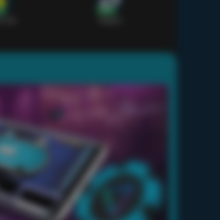
t City
Playtech
C