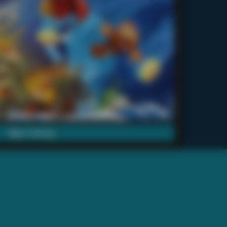
Main Fishing