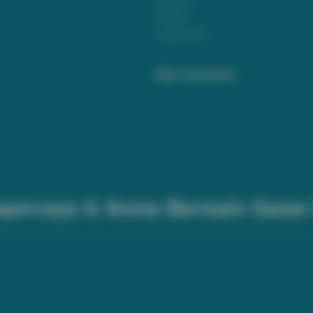
Withdraw
Referral
Leaderboard
Stay Connected
epercaya & Arena Bermain Game 
 situs terpercaya dan sudah menjadi arena bermain dari banyak kalangan karena
Baca lebih
Partner