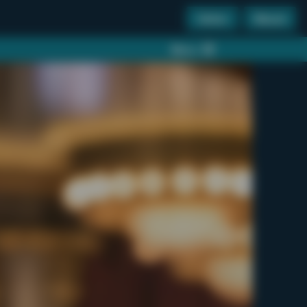
Daftar
Masuk
Menu