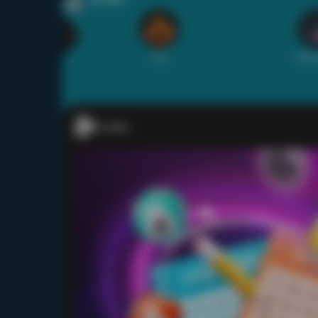
Hot
IDNA
Lotto