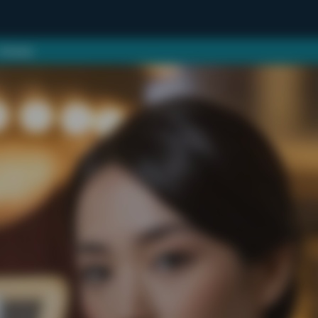
Promosi