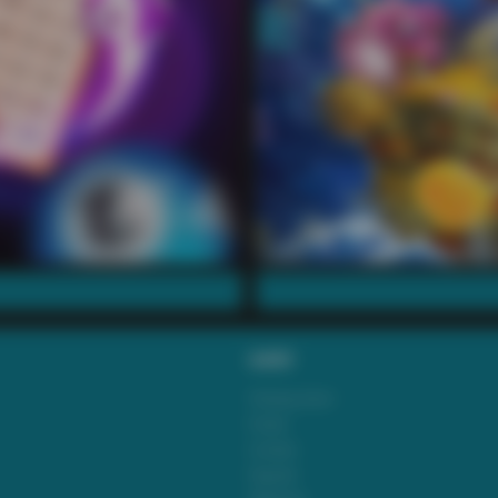
wwb9
Tentang Kami
Footer
Contact
Deposit