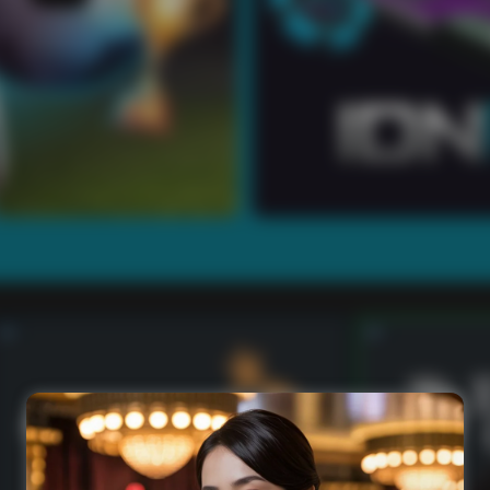
201
267