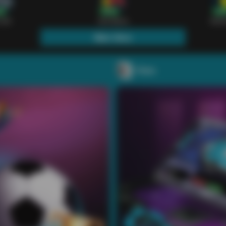
Soft
Slot Mania
Nolimi
Main Slots
Poker