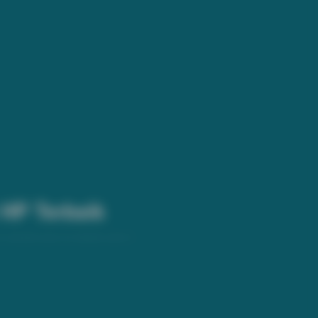
HP Terbaik
 menjadi game hp terbaik saat ini.