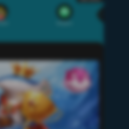
eslot
Minigame
Micro